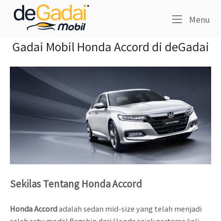
Skip
Home
to
Me
Menu
content
Gadai Mobil Honda Accord di deGadai
Sekilas Tentang Honda Accord
Honda Accord
adalah sedan mid-size yang telah menjadi
salah satu model flagship dari Honda sejak pertama kali