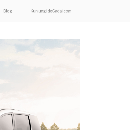
Blog
Kunjungi deGadai.com