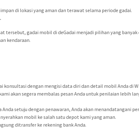
simpan di lokasi yang aman dan terawat selama periode gadai.
.
 tersebut, gadai mobil di deGadai menjadi pilihan yang banya
an kendaraan.
i konsultasi dengan mengisi data diri dan detail mobil Anda di W
 kami akan segera membalas pesan Anda untuk penilaian lebih l
a Anda setuju dengan penawaran, Anda akan menandatangani perj
nyerahkan mobil ke salah satu depot kami yang aman.
gsung ditransfer ke rekening bank Anda.