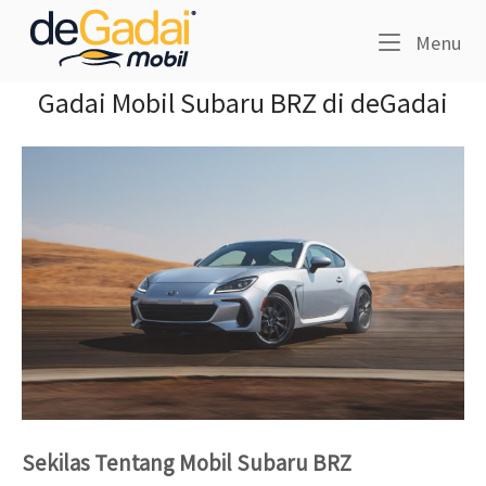
Skip
Home
to
Me
Menu
content
Gadai Mobil Subaru BRZ di deGadai
Sekilas Tentang Mobil Subaru BRZ