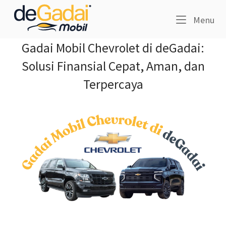
Skip
Home
to
Me
Menu
content
Gadai Mobil Chevrolet di deGadai:
Solusi Finansial Cepat, Aman, dan
Terpercaya