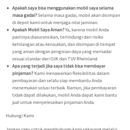
Apakah saya bisa menggunakan mobil saya selama
masa gadai?
Selama masa gadai, mobil akan disimpan
di depot kami untuk menjaga nilai jaminan.
Apakah Mobil Saya Aman?
Ya, karena mobil Anda
pastinya diasuransikan, terlindungi dari risiko
kehilangan atau kerusakan, dan disimpan di tempat
yang aman dengan pengisian daya yang memadai
sesuai standar dari OJK dan TUV Rheinland.
Apa yang terjadi jika saya tidak bisa membayar
pinjaman?
Kami menawarkan fleksibilitas dalam
pembayaran dan selalu siap membantu Anda
menemukan solusi terbaik. Namun, jika pembayaran
tidak dapat dilakukan, mobil Anda dapat kami bantu
jual untuk menyelesaikan pinjaman Anda.
Hubungi Kami
Jangan ragu untuk menghubungi kami sekarang melalui