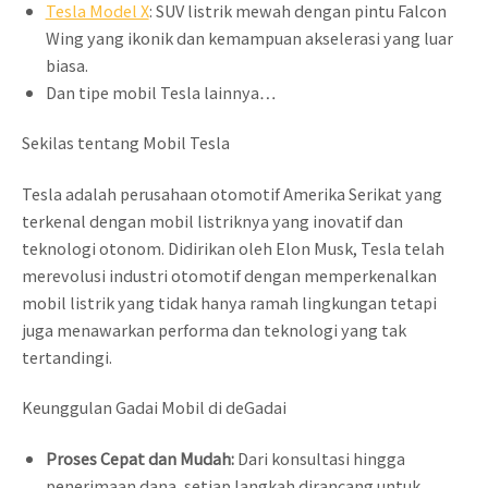
Tesla Model X
: SUV listrik mewah dengan pintu Falcon
Wing yang ikonik dan kemampuan akselerasi yang luar
biasa.
Dan tipe mobil Tesla lainnya…
Sekilas tentang Mobil Tesla
Tesla adalah perusahaan otomotif Amerika Serikat yang
terkenal dengan mobil listriknya yang inovatif dan
teknologi otonom. Didirikan oleh Elon Musk, Tesla telah
merevolusi industri otomotif dengan memperkenalkan
mobil listrik yang tidak hanya ramah lingkungan tetapi
juga menawarkan performa dan teknologi yang tak
tertandingi.
Keunggulan Gadai Mobil di deGadai
Proses Cepat dan Mudah:
Dari konsultasi hingga
penerimaan dana, setiap langkah dirancang untuk