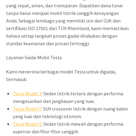
yang cepat, aman, dan transparan. Dapatkan dana tunai
tanpa harus menjual mobil listrik canggih kesayangan
Anda. Sebagai lembaga yang memiliki izin dari OJK dan
sertifikasi ISO 27001 dari TÜV Rheinland, kami memastikan
bahwa setiap langkah proses gadai dilakukan dengan
standar keamanan dan privasi tertinggi.
Layanan Gadai Mobil Tesla
Kami menerima berbagai model Tesla untuk digadai,
termasuk:
Tesla Model 3
: Sedan listrik terlaris dengan performa
mengesankan dan jangkauan yang luas.
Tesla Model Y
: SUV crossover listrik dengan ruang kabin
yang luas dan teknologi otonom.
Tesla Model S
: Sedan listrik mewah dengan performa
supercar dan fitur-fitur canggih.