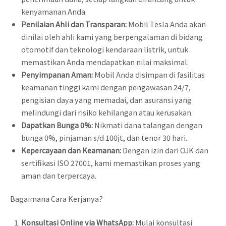
kenyamanan Anda.
Penilaian Ahli dan Transparan:
Mobil Tesla Anda akan
dinilai oleh ahli kami yang berpengalaman di bidang
otomotif dan teknologi kendaraan listrik, untuk
memastikan Anda mendapatkan nilai maksimal.
Penyimpanan Aman:
Mobil Anda disimpan di fasilitas
keamanan tinggi kami dengan pengawasan 24/7,
pengisian daya yang memadai, dan asuransi yang
melindungi dari risiko kehilangan atau kerusakan.
Dapatkan Bunga 0%:
Nikmati dana talangan dengan
bunga 0%, pinjaman s/d 100jt, dan tenor 30 hari.
Kepercayaan dan Keamanan:
Dengan izin dari OJK dan
sertifikasi ISO 27001, kami memastikan proses yang
aman dan terpercaya.
Bagaimana Cara Kerjanya?
Konsultasi Online via WhatsApp:
Mulai konsultasi