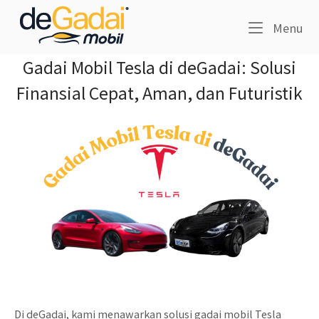
Skip
Home
to
Me
Menu
content
Gadai Mobil Tesla di deGadai: Solusi
Finansial Cepat, Aman, dan Futuristik
Di deGadai, kami menawarkan solusi gadai mobil Tesla