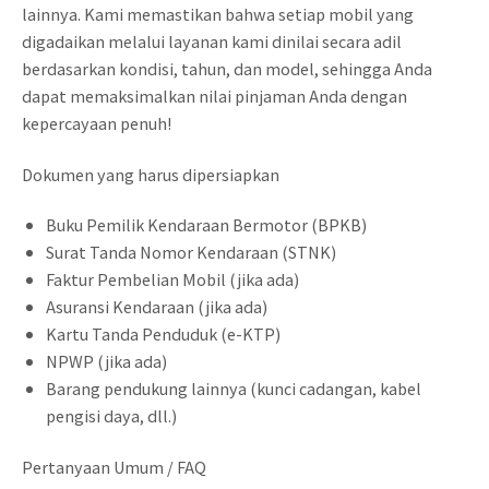
lainnya. Kami memastikan bahwa setiap mobil yang
digadaikan melalui layanan kami dinilai secara adil
berdasarkan kondisi, tahun, dan model, sehingga Anda
dapat memaksimalkan nilai pinjaman Anda dengan
kepercayaan penuh!
Dokumen yang harus dipersiapkan
Buku Pemilik Kendaraan Bermotor (BPKB)
Surat Tanda Nomor Kendaraan (STNK)
Faktur Pembelian Mobil (jika ada)
Asuransi Kendaraan (jika ada)
Kartu Tanda Penduduk (e-KTP)
NPWP (jika ada)
Barang pendukung lainnya (kunci cadangan, kabel
pengisi daya, dll.)
Pertanyaan Umum / FAQ