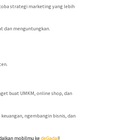
 coba strategi marketing yang lebih
hat dan menguntungkan.
ten.
anget buat UMKM, online shop, dan
 keuangan, ngembangin bisnis, dan
daikan mobilmu ke
deGadai
!