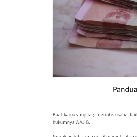
Pandua
Buat kamu yang lagi merintis usaha, bai
hukumnya WAJIB.
Nggak peduli kamu masih pemula atau uda