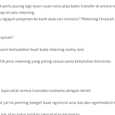
k perlu pusing lagi nyari-nyari nota atau bukti transfer di antara
i di satu rekening.
u ngajuin pinjaman ke bank atau cari investor? Rekening terpisah 
erpisah?
arin kemudahan buat buka rekening usaha, kok.
ilih jenis rekening yang paling sesuai sama kebutuhan bisnismu.
n lupa catat semua transaksi usahamu dengan detail.
at ya! Ini penting banget buat ngontrol arus kas dan ngehindari
 kas atau pakai aplikasi pencatatan keuangan.