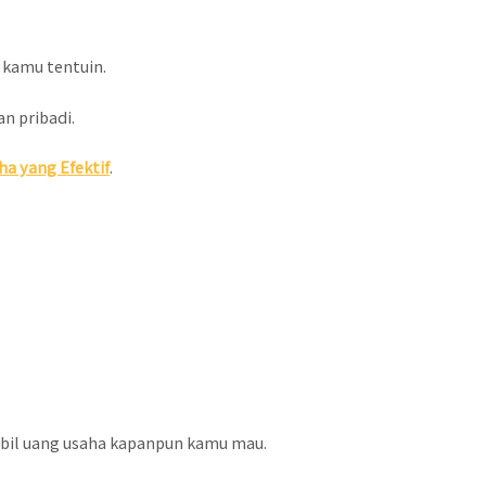
 kamu tentuin.
n pribadi.
a yang Efektif
.
mbil uang usaha kapanpun kamu mau.