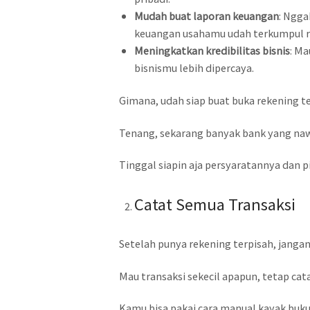
Mudah buat laporan keuangan
: Ngga
keuangan usahamu udah terkumpul rap
Meningkatkan kredibilitas bisnis
: Ma
bisnismu lebih dipercaya.
Gimana, udah siap buat buka rekening t
Tenang, sekarang banyak bank yang naw
Tinggal siapin aja persyaratannya dan p
Catat Semua Transaksi
Setelah punya rekening terpisah, janga
Mau transaksi sekecil apapun, tetap cat
Kamu bisa pakai cara manual kayak buku