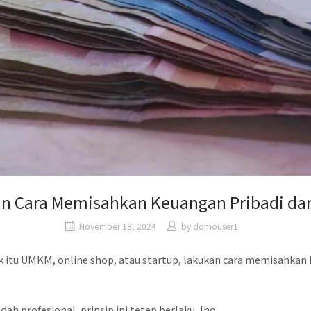
n Cara Memisahkan Keuangan Pribadi da
November 18, 2024
by
domouser1
k itu UMKM, online shop, atau startup, lakukan cara memisahkan 
h profesional, prinsip ini tetep berlaku, lho.