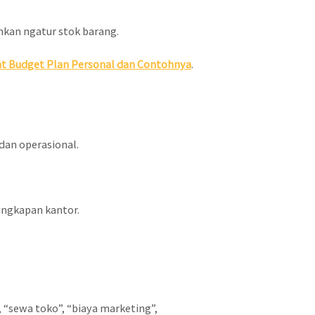
hkan ngatur stok barang.
t Budget Plan Personal dan Contohnya
.
dan operasional.
engkapan kantor.
 “sewa toko”, “biaya marketing”,