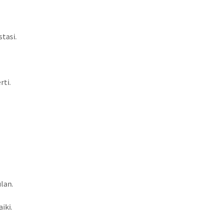
tasi.
rti.
lan.
iki.