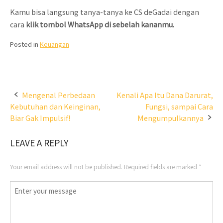
Kamu bisa langsung tanya-tanya ke CS deGadai dengan
cara
klik tombol WhatsApp di sebelah kananmu.
Posted in
Keuangan
Post
Mengenal Perbedaan
Kenali Apa Itu Dana Darurat,
Kebutuhan dan Keinginan,
Fungsi, sampai Cara
navigation
Biar Gak Impulsif!
Mengumpulkannya
LEAVE A REPLY
Your email address will not be published.
Required fields are marked
*
Comment
*