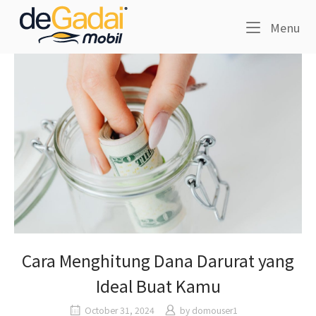
Skip
Home
to
Me
Menu
content
Cara Menghitung Dana Darurat yang
Ideal Buat Kamu
October 31, 2024
by
domouser1