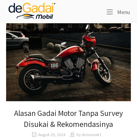
Skip
Home
to
Me
Menu
content
Alasan Gadai Motor Tanpa Survey
Disukai & Rekomendasinya
August 29, 2024
by
domouser1