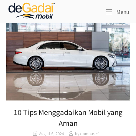
Skip
Home
to
Me
Menu
content
10 Tips Menggadaikan Mobil yang
Aman
August 6, 2024
by
domouser1