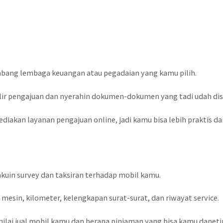
abang lembaga keuangan atau pegadaian yang kamu pilih.
ulir pengajuan dan nyerahin dokumen-dokumen yang tadi udah dis
iakan layanan pengajuan online, jadi kamu bisa lebih praktis d
akuin survey dan taksiran terhadap mobil kamu.
 mesin, kilometer, kelengkapan surat-surat, dan riwayat service.
nilai jual mobil kamu dan berapa pinjaman yang bisa kamu dapeti