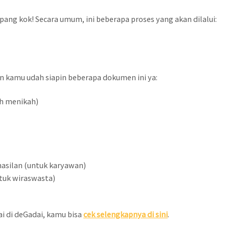
ang kok! Secara umum, ini beberapa proses yang akan dilalui:
n kamu udah siapin beberapa dokumen ini ya:
ah menikah)
hasilan (untuk karyawan)
tuk wiraswasta)
i di deGadai, kamu bisa
cek selengkapnya di sini
.