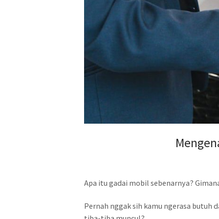
Mengena
Apa itu gadai mobil sebenarnya? Gimana
Pernah nggak sih kamu ngerasa butuh d
tiba-tiba muncul?