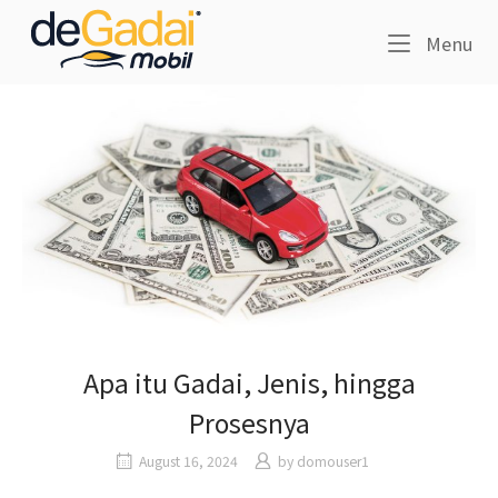
Skip
Home
to
Me
Menu
content
Apa itu Gadai, Jenis, hingga
Prosesnya
August 16, 2024
by
domouser1