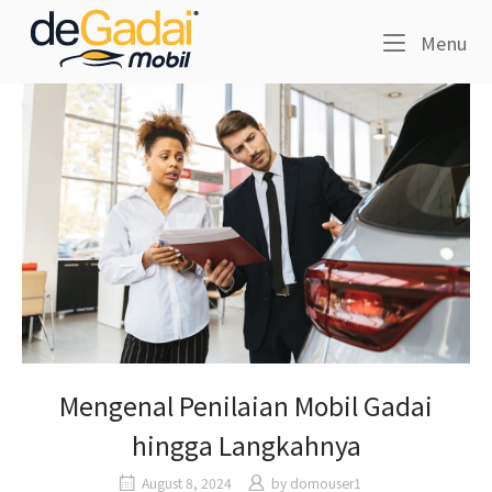
Skip
Home
to
Me
Menu
content
Mengenal Penilaian Mobil Gadai
hingga Langkahnya
August 8, 2024
by
domouser1