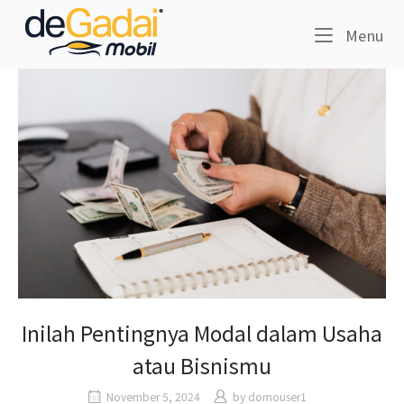
Skip
Home
to
Me
Menu
content
Inilah Pentingnya Modal dalam Usaha
atau Bisnismu
November 5, 2024
by
domouser1