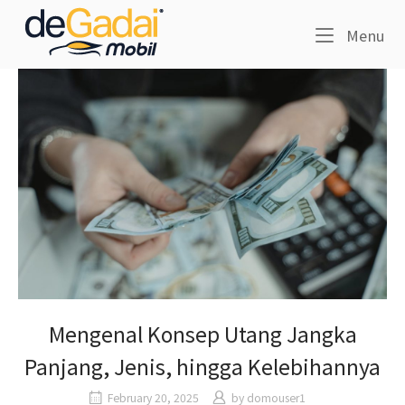
Skip
Home
to
Me
Menu
content
Mengenal Konsep Utang Jangka
Panjang, Jenis, hingga Kelebihannya
February 20, 2025
by
domouser1